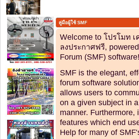
คู่มือผู้ใช้ SMF
Welcome to โปรโมท เคร
ลงประกาศฟรี, powered
Forum (SMF) software
SMF is the elegant, eff
forum software solution 
allows users to commun
on a given subject in 
manner. Furthermore, i
features which end use
Help for many of SMF'