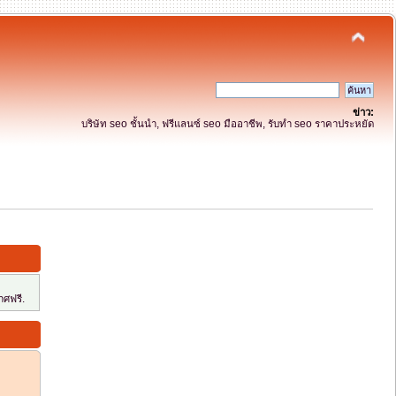
ข่าว:
บริษัท seo ชั้นนำ, ฟรีแลนซ์ seo มืออาชีพ, รับทำ seo ราคาประหยัด
ศฟรี.