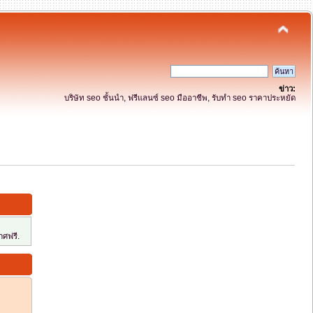
ข่าว:
บริษัท seo ชั้นนำ, ฟรีแลนซ์ seo มืออาชีพ, รับทำ seo ราคาประหยัด
ศฟรี.