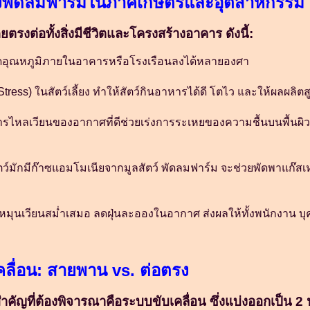
องพัดลมฟาร์มในภาคเกษตรและอุตสาหกรรม
ยตรงต่อทั้งสิ่งมีชีวิตและโครงสร้างอาคาร ดังนี้:
อุณหภูมิภายในอาคารหรือโรงเรือนลงได้หลายองศา
ss) ในสัตว์เลี้ยง ทำให้สัตว์กินอาหารได้ดี โตไว และให้ผลผลิตส
ารไหลเวียนของอากาศที่ดีช่วยเร่งการระเหยของความชื้นบนพื้นผิว 
ตว์มักมีก๊าซแอมโมเนียจากมูลสัตว์ พัดลมฟาร์ม จะช่วยพัดพาแก๊สเห
หมุนเวียนสม่ำเสมอ ลดฝุ่นละอองในอากาศ ส่งผลให้ทั้งพนักงาน บุค
ลื่อน: สายพาน vs. ต่อตรง
่งสำคัญที่ต้องพิจารณาคือระบบขับเคลื่อน ซึ่งแบ่งออกเป็น 2