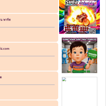
น พาร์ท
ร์ม.com
รด