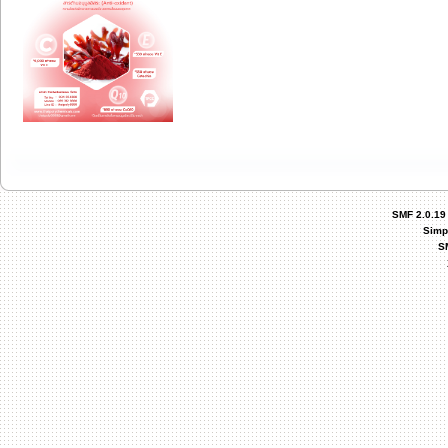
SMF 2.0.19
Simp
S