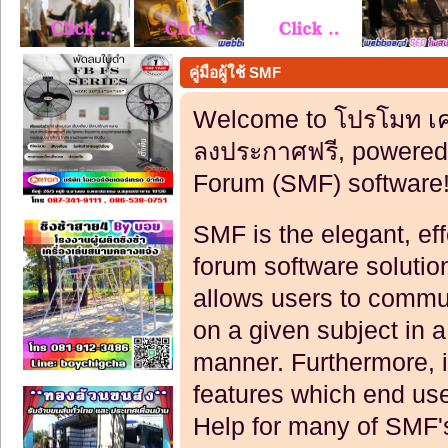
คู่มือผู้ใช้ SMF
Welcome to โปรโมท เคร
ลงประกาศฟรี, powered
Forum (SMF) software
SMF is the elegant, eff
forum software solution 
allows users to commun
on a given subject in 
manner. Furthermore, i
features which end use
Help for many of SMF'